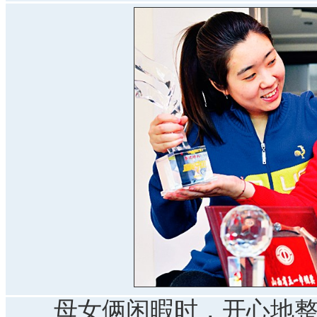
母女俩闲暇时，开心地整