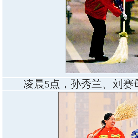
凌晨5点，孙秀兰、刘赛母