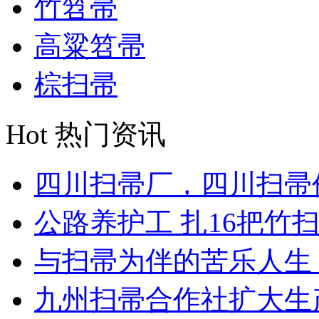
竹笤帚
高粱笤帚
棕扫帚
Hot
热门资讯
四川扫帚厂，四川扫帚价
公路养护工 扎16把竹扫帚
与扫帚为伴的苦乐人生 8
九州扫帚合作社扩大生