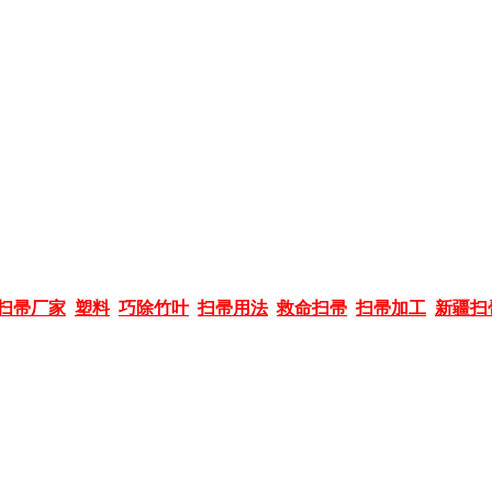
扫帚厂家
塑料
巧除竹叶
扫帚用法
救命扫帚
扫帚加工
新疆扫
版权所有：山东九州扫帚合作社
联系人：韩经理 电话：13355302499