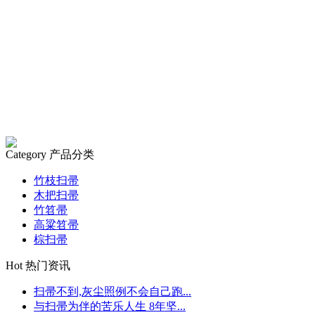
Category
产品分类
竹枝扫帚
木把扫帚
竹笤帚
高粱笤帚
棕扫帚
Hot
热门资讯
扫帚不到,灰尘照例不会自己跑...
与扫帚为伴的苦乐人生 8年坚...