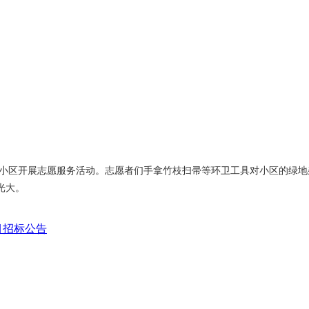
道小区开展志愿服务活动。志愿者们手拿竹枝扫帚等环卫工具对小区的绿地
光大。
目招标公告