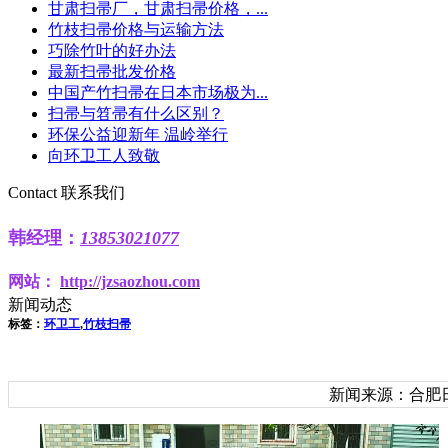
甘肃扫帚厂，甘肃扫帚价格，...
竹枝扫帚价格与运输方法
巧除竹叶的好办法
最新扫帚批发价格
中国产竹扫帚在日本市场极为...
扫帚与笤帚有什么区别？
环保公益迎新年 温岭举行
向环卫工人致敬
Contact
联系我们
韩
经理：
13853021077
网站：
http
://jzsaozhou.com
新闻动态
标签：
环卫工
,
竹枝扫帚
新闻来源：合肥