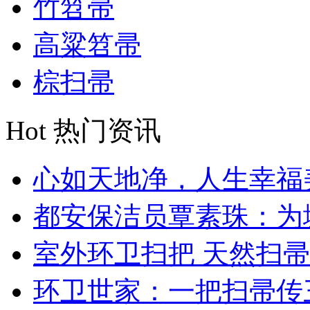
竹笤帚
高粱笤帚
棕扫帚
Hot
热门资讯
心如天地净，人生幸福美 
都安保洁员覃素珠：为城
室外环卫扫把 天然扫帚哪
环卫世家：一把扫帚传