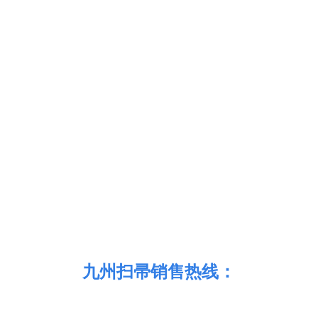
九州扫帚销售热线：