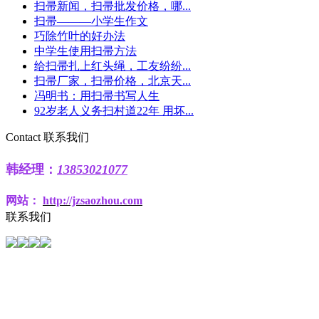
扫帚新闻，扫帚批发价格，哪...
扫帚———小学生作文
巧除竹叶的好办法
中学生使用扫帚方法
给扫帚扎上红头绳，工友纷纷...
扫帚厂家，扫帚价格，北京天...
冯明书：用扫帚书写人生
92岁老人义务扫村道22年 用坏...
Contact
联系我们
韩
经理：
13853021077
网站：
http
://jzsaozhou.com
联系我们