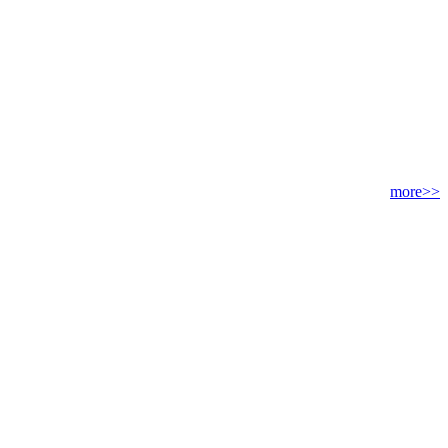
more>>