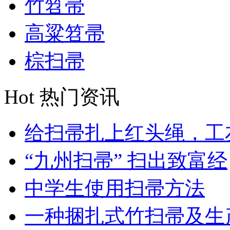
竹笤帚
高粱笤帚
棕扫帚
Hot
热门资讯
给扫帚扎上红头绳，工友
“九州扫帚” 扫出致富经
中学生使用扫帚方法
一种捆扎式竹扫帚及生